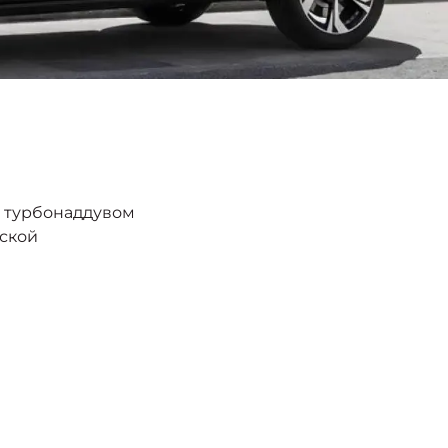
с турбонаддувом
еской