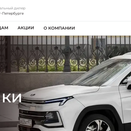
альный дилер
т-Петербурге
ЦАМ
АКЦИИ
О КОМПАНИИ
ики