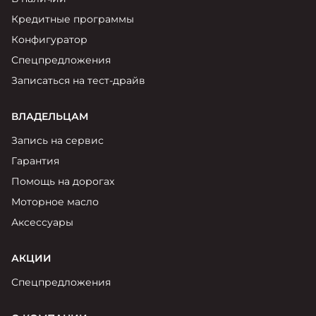
Москвич 6
Яркий динамичный седан
Кредитные программы
от 2 237 000 ₽*
КОНТАКТЫ
Конфигуратор
Кредитные программы
Моторное масло
Спецпредложения
Записаться на тест-драйв
СЕРВИСНЫЕ АКЦИИ
Спецпредложения
Москвич 3 с ручным
ВЛАДЕЛЬЦАМ
управлением (РУ)
Кроссовер, создающий равные
АКСЕССУАРЫ
Запись на сервис
возможности
Калькулятор трейд-ин
Гарантия
от 2 069 000 ₽*
Помощь на дорогах
Страховые программы
Моторное масло
Москвич 8
Практичный семиместный
Аксессуары
кроссовер
от 3 125 000 ₽*
АКЦИИ
Спецпредложения