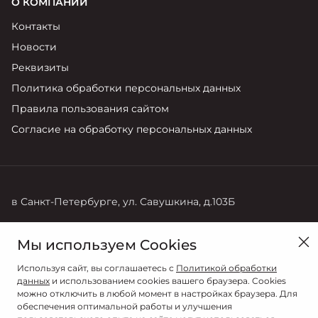
О КОМПАНИИ
Контакты
Новости
Реквизиты
Политика обработки персональных данных
Правила пользования сайтом
Согласие на обработку персональных данных
в Санкт-Петербурге, ул. Савушкина, д.103Б
Продажи
Мы используем Cookies
+7 (812) 220-71-68
Используя сайт, вы соглашаетесь с
Политикой обработки
данных
и использованием cookies вашего браузера. Cookies
можно отключить в любой момент в настройках браузера. Для
обеспечения оптимальной работы и улучшения