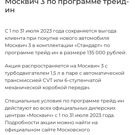
Москвич 3 по программе трейд-
Москвич 6
Яркий динамичный седан
ин
от 2 237 000 ₽*
КОНТАКТЫ
Кредитные программы
Моторное масло
С 1 по 31 июля 2023 года сохраняется выгода
клиента при покупке нового автомобиля
СЕРВИСНЫЕ АКЦИИ
Спецпредложения
Москвич 3 в комплектации «Стандарт» по
Москвич 3 с ручным
управлением (РУ)
программе трейд-ин в размере 135 000 рублей.
Кроссовер, создающий равные
АКСЕССУАРЫ
возможности
Калькулятор трейд-ин
Акция распространяется на Москвич 3 с
от 2 069 000 ₽*
турбодвигателем 1,5 л в паре с автоматической
трансмиссией CVT или 6-ступенчатой
Страховые программы
механической коробкой передач.
Москвич 8
Практичный семиместный
кроссовер
Специальные условия по программе трейд-ин
действуют во всех официальных дилерских
от 3 125 000 ₽*
центрах «Москвич» с 1 по 31 июля 2023 года.
Подробности акции можно найти на
официальном сайте Московского