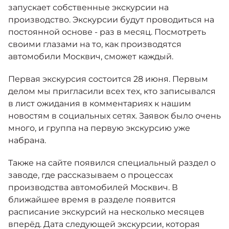
Москвич 6
запускает собственные экскурсии на
Яркий динамичный седан
производство. Экскурсии будут проводиться на
от 2 237 000 ₽*
КОНТАКТЫ
постоянной основе - раз в месяц. Посмотреть
Кредитные программы
Моторное масло
своими глазами на то, как производятся
автомобили Москвич, сможет каждый.
СЕРВИСНЫЕ АКЦИИ
Спецпредложения
Москвич 3 с ручным
Первая экскурсия состоится 28 июня. Первым
управлением (РУ)
делом мы пригласили всех тех, кто записывался
Кроссовер, создающий равные
АКСЕССУАРЫ
в лист ожидания в комментариях к нашим
возможности
Калькулятор трейд-ин
новостям в социальных сетях. Заявок было очень
от 2 069 000 ₽*
много, и группа на первую экскурсию уже
набрана.
Страховые программы
Москвич 8
Практичный семиместный
Также на сайте появился специальный раздел о
кроссовер
заводе, где рассказываем о процессах
от 3 125 000 ₽*
производства автомобилей Москвич. В
ближайшее время в разделе появится
расписание экскурсий на несколько месяцев
вперёд. Дата следующей экскурсии, которая