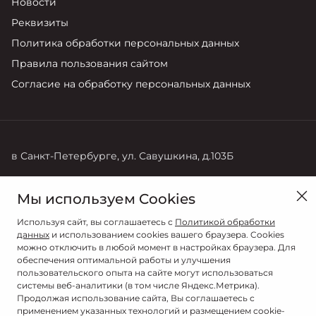
Новости
Реквизиты
Политика обработки персональных данных
Правила пользования сайтом
Согласие на обработку персональных данных
в Санкт-Петербурге, ул. Савушкина, д.103Б
Продажи
Мы используем Cookies
+7 (812) 220-71-68
Используя сайт, вы соглашаетесь с
Политикой обработки
данных
и использованием cookies вашего браузера. Cookies
можно отключить в любой момент в настройках браузера. Для
обеспечения оптимальной работы и улучшения
пользовательского опыта на сайте могут использоваться
системы веб-аналитики (в том числе Яндекс.Метрика).
Продолжая использование сайта, Вы соглашаетесь с
применением указанных технологий и размещением cookie-