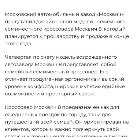
Москвич 6
Яркий динамичный седан
Московский автомобильный завод «Москвич»
от 2 237 000 ₽*
КОНТАКТЫ
Кредитные программы
Моторное масло
представил дизайн новой модели - семейного
семиместного кроссовера Москвич 8, который
планируется к производству и продаже в конце
СЕРВИСНЫЕ АКЦИИ
Спецпредложения
этого года.
Москвич 3 с ручным
управлением (РУ)
Кроссовер, создающий равные
Четвертая по счету модель возрожденного
АКСЕССУАРЫ
возможности
Калькулятор трейд-ин
автозавода Москвич 8 представляет собой
от 2 069 000 ₽*
семейный семиместный кроссовер. Его
отличает продуманная эргономика и высокий
Страховые программы
уровень комфорта, широкие мультимедийные
Москвич 8
возможности и просторный салон.
Практичный семиместный
кроссовер
Кроссовер Москвич 8 предназначен как для
от 3 125 000 ₽*
ежедневных поездок по городу, так и для
путешествий всей семьей. Он ориентирован на
клиентов, которым важно подчеркнуть свой
статус и которые ценят выразительный дизайн,