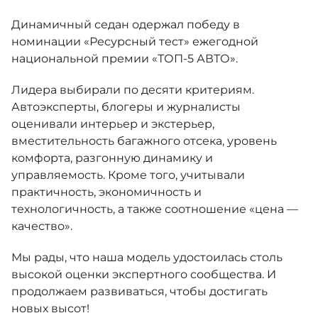
Москвич 6
Яркий динамичный седан
Динамичный седан одержал победу в
от 2 237 000 ₽*
КОНТАКТЫ
номинации «Ресурсный тест» ежегодной
Кредитные программы
Моторное масло
национальной премии «ТОП-5 АВТО».
Лидера выбирали по десяти критериям.
СЕРВИСНЫЕ АКЦИИ
Спецпредложения
Автоэксперты, блогеры и журналисты
Москвич 3 с ручным
управлением (РУ)
оценивали интерьер и экстерьер,
Кроссовер, создающий равные
АКСЕССУАРЫ
вместительность багажного отсека, уровень
возможности
Калькулятор трейд-ин
комфорта, разгонную динамику и
от 2 069 000 ₽*
управляемость. Кроме того, учитывали
практичность, экономичность и
Страховые программы
технологичность, а также соотношение «цена —
Москвич 8
Практичный семиместный
качество».
кроссовер
от 3 125 000 ₽*
Мы рады, что наша модель удостоилась столь
высокой оценки экспертного сообщества. И
продолжаем развиваться, чтобы достигать
новых высот!