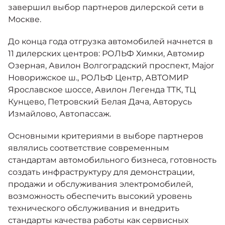
Москвич 6
завершил выбор партнеров дилерской сети в
Яркий динамичный седан
Москве.
от 2 237 000 ₽*
КОНТАКТЫ
Кредитные программы
Моторное масло
До конца года отгрузка автомобилей начнется в
11 дилерских центров: РОЛЬФ Химки, Автомир
СЕРВИСНЫЕ АКЦИИ
Озерная, Авилон Волгоградский проспект, Major
Спецпредложения
Москвич 3 с ручным
Новорижское ш., РОЛЬФ Центр, АВТОМИР
управлением (РУ)
Ярославское шоссе, Авилон Легенда ТТК, ТЦ
Кроссовер, создающий равные
АКСЕССУАРЫ
Кунцево, Петровский Белая Дача, Авторусь
возможности
Калькулятор трейд-ин
Измайлово, Автопассаж.
от 2 069 000 ₽*
Основными критериями в выборе партнеров
Страховые программы
являлись соответствие современным
Москвич 8
Практичный семиместный
стандартам автомобильного бизнеса, готовность
кроссовер
создать инфраструктуру для демонстрации,
от 3 125 000 ₽*
продажи и обслуживания электромобилей,
возможность обеспечить высокий уровень
технического обслуживания и внедрить
стандарты качества работы как сервисных