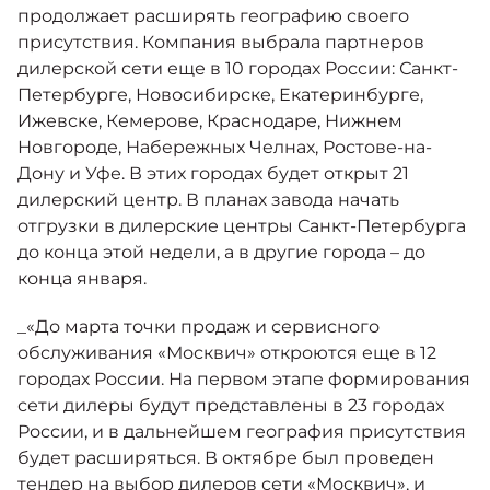
Москвич 6
продолжает расширять географию своего
Яркий динамичный седан
присутствия. Компания выбрала партнеров
от 2 237 000 ₽*
КОНТАКТЫ
дилерской сети еще в 10 городах России: Санкт-
Кредитные программы
Моторное масло
Петербурге, Новосибирске, Екатеринбурге,
Ижевске, Кемерове, Краснодаре, Нижнем
СЕРВИСНЫЕ АКЦИИ
Новгороде, Набережных Челнах, Ростове-на-
Спецпредложения
Москвич 3 с ручным
Дону и Уфе. В этих городах будет открыт 21
управлением (РУ)
дилерский центр. В планах завода начать
Кроссовер, создающий равные
АКСЕССУАРЫ
возможности
отгрузки в дилерские центры Санкт-Петербурга
Калькулятор трейд-ин
до конца этой недели, а в другие города – до
от 2 069 000 ₽*
конца января.
Страховые программы
Москвич 8
_«До марта точки продаж и сервисного
Практичный семиместный
обслуживания «Москвич» откроются еще в 12
кроссовер
городах России. На первом этапе формирования
от 3 125 000 ₽*
сети дилеры будут представлены в 23 городах
России, и в дальнейшем география присутствия
будет расширяться. В октябре был проведен
тендер на выбор дилеров сети «Москвич», и