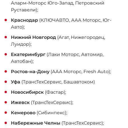
Аларм-Моторс Юго-Запад, Петровский
Руставели);
Краснодар
(КЛЮЧАВТО, ААА Моторс, Юг-
Авто);
Нижний Новгород
(Агат, Нижегородец,
Луидор);
Екатеринбург
(Лаки Моторс, Автомир,
Автобан);
Ростов-на-Дону
(ААА Моторс, Fresh Auto);
Уфа
(ТрансТехСервис, Башавтоком)
Новосибирск
(Фастар);
Ижевск
(ТрансТехСервис);
Кемерово
(Сибинпекс);
Набережные Челны
(ТрансТехСервис);