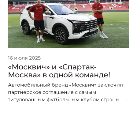
16 июля 2025
«Москвич» и «Спартак-
Москва» в одной команде!
Автомобильный бренд «Москвич» заключил
партнерское соглашение с самым
титулованным футбольным клубом страны —
«Спартак-Москва». В сезоне 2025/26 логотип
«Москвича» украсит форму игроков красно-
белых, символизируя союз двух легендарных
брендов, чья история неразрывно связана со
столицей.