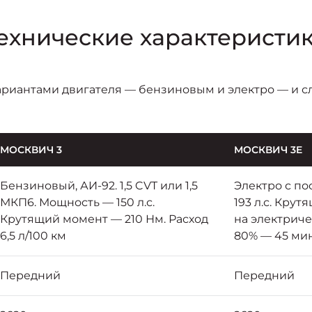
ехнические характеристи
ариантами двигателя — бензиновым и электро — и 
МОСКВИЧ 3
МОСКВИЧ 3E
Бензиновый, АИ-92. 1,5 CVT или 1,5
Электро с п
МКП6. Мощность — 150 л.с.
193 л.с. Кру
Крутящий момент — 210 Нм. Расход
на электриче
6,5 л/100 км
80% — 45 ми
Передний
Передний