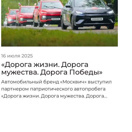
16 июля 2025
2
«Дорога жизни. Дорога
«
мужества. Дорога Победы»
п
о
Автомобильный бренд «Москвич» выступил
А
партнером патриотического автопробега
п
«Дорога жизни. Дорога мужества. Дорога
о
Победы», организованного под эгидой
пр
Министерства транспорта Российской
–
Федерации и приуроченного к торжествам по
случаю 80-летия Великой Победы.