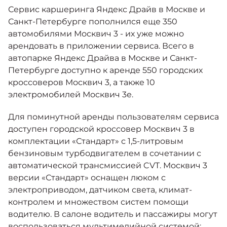
Москвич 6
Сервис каршеринга Яндекс Драйв в Москве и
Яркий динамичный седан
Санкт-Петербурге пополнился еще 350
от 2 237 000 ₽*
КОНТАКТЫ
автомобилями Москвич 3 - их уже можно
Кредитные программы
Моторное масло
арендовать в приложении сервиса. Всего в
автопарке Яндекс Драйва в Москве и Санкт-
СЕРВИСНЫЕ АКЦИИ
Петербурге доступно к аренде 550 городских
Спецпредложения
Москвич 3 с ручным
кроссоверов Москвич 3, а также 10
управлением (РУ)
Кроссовер, создающий равные
электромобилей Москвич 3е.
АКСЕССУАРЫ
возможности
Калькулятор трейд-ин
Для поминутной аренды пользователям сервиса
от 2 069 000 ₽*
доступен городской кроссовер Москвич 3 в
комплектации «Стандарт» с 1,5-литровым
Страховые программы
Москвич 8
бензиновым турбодвигателем в сочетании с
Практичный семиместный
автоматической трансмиссией CVT. Москвич 3
кроссовер
версии «Стандарт» оснащен люком с
от 3 125 000 ₽*
электроприводом, датчиком света, климат-
контролем и множеством систем помощи
водителю. В салоне водитель и пассажиры могут
воспользоваться мультимедийной системой: