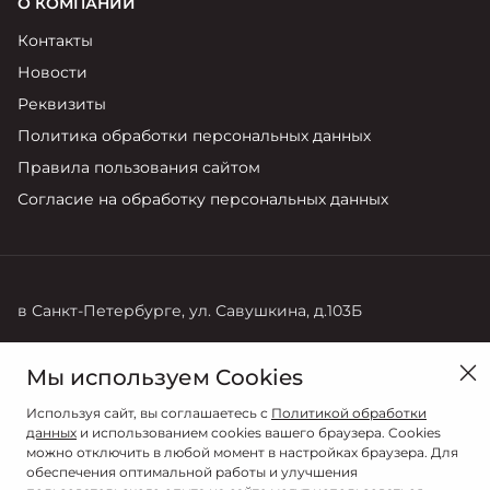
О КОМПАНИИ
Контакты
Новости
Реквизиты
Политика обработки персональных данных
Правила пользования сайтом
Согласие на обработку персональных данных
в Санкт-Петербурге, ул. Савушкина, д.103Б
Продажи
Мы используем Cookies
+7 (812) 220-71-68
Используя сайт, вы соглашаетесь с
Политикой обработки
данных
и использованием cookies вашего браузера. Cookies
можно отключить в любой момент в настройках браузера. Для
обеспечения оптимальной работы и улучшения