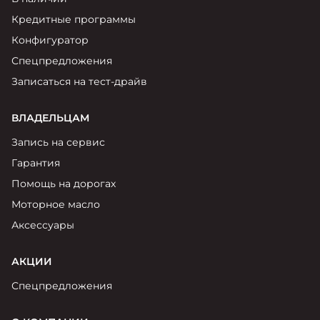
Москвич 6
Яркий динамичный седан
Кредитные программы
от 2 237 000 ₽*
КОНТАКТЫ
Конфигуратор
Кредитные программы
Моторное масло
Спецпредложения
Записаться на тест-драйв
СЕРВИСНЫЕ АКЦИИ
Спецпредложения
Москвич 3 с ручным
ВЛАДЕЛЬЦАМ
управлением (РУ)
Кроссовер, создающий равные
АКСЕССУАРЫ
Запись на сервис
возможности
Калькулятор трейд-ин
Гарантия
от 2 069 000 ₽*
Помощь на дорогах
Страховые программы
Моторное масло
Москвич 8
Практичный семиместный
Аксессуары
кроссовер
от 3 125 000 ₽*
АКЦИИ
Спецпредложения